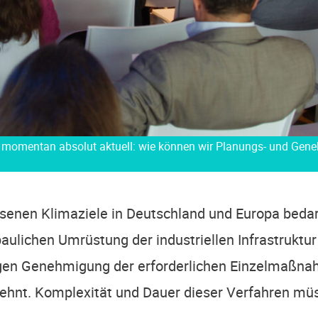
 momentan absolut aktuell: wie können wir Planungs- und Gen
­nen Kli­ma­zie­le in Deutsch­land und Euro­pa bedarf
au­li­chen Umrüs­tung der indus­tri­el­len Infra­struk­tur
­gen Geneh­mi­gung der erfor­der­li­chen Ein­zel­maß­na
zehnt. Kom­ple­xi­tät und Dau­er die­ser Ver­fah­ren müs