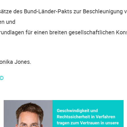
nsät­ze des Bund-Län­­­der-Pakts zur Beschleu­ni­gung
en und
und­la­gen für einen brei­ten gesell­schaft­li­chen Kon­s
oni­ka Jones.
AD