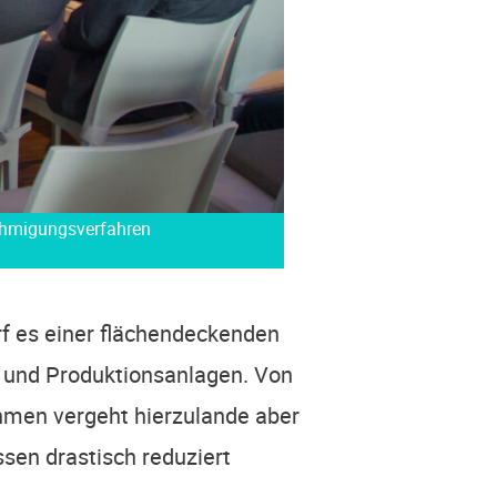
ehmigungsverfahren
 es einer flä­chen­de­cken­den
 und Pro­duk­ti­ons­an­la­gen. Von
h­men ver­geht hier­zu­lan­de aber
­sen dras­tisch redu­ziert