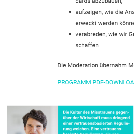
dards abzubauen,
auf­zei­gen, wie die A
erweckt wer­den kön­n
ver­ab­re­den, wie wir Gr
schaffen.
Die Mode­ra­ti­on über­nahm M
PRO­GRAMM PDF-DOWNLO