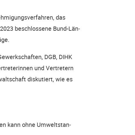
h­mi­gungs­ver­fah­ren, das
2023 beschlos­se­ne Bund-Län­­­
äge.
 Gewerk­schaf­ten, DGB, DIHK
tre­te­rin­nen und Ver­tre­tern
t­schaft dis­ku­tie­rt, wie es
r­den kann ohne Umwelt­stan­