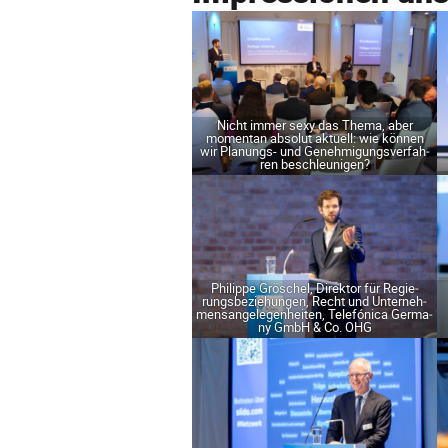
Nicht immer sexy das The­ma, aber
momen­tan abso­lut aktu­ell: wie kön­nen
wir Pla­nungs- und Geneh­mi­gungs­ver­fah­
ren beschleunigen?
Phil­ip­pe Grö­schel, Direk­tor für Regie­
rungs­be­zie­hun­gen, Recht und Unter­neh­
mens­an­ge­le­gen­hei­ten, Tele­fó­ni­ca Ger­ma­
ny GmbH & Co. OHG