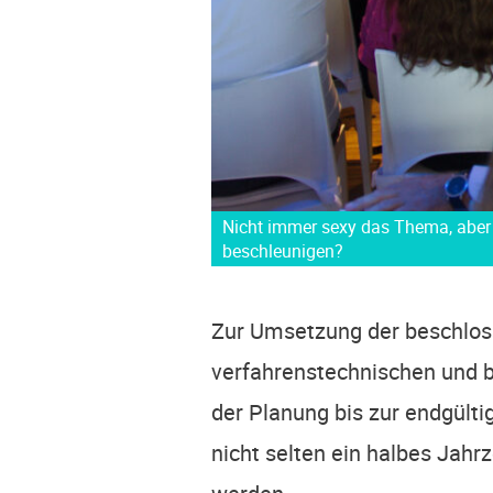
Nicht immer sexy das Thema, aber
beschleunigen?
Zur Umset­zung der beschlos­se
ver­fah­rens­tech­ni­schen und b
der Pla­nung bis zur end­gül­ti
nicht sel­ten ein hal­bes Jahr­