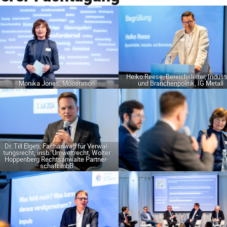
Hei­ko Ree­se, Bereichs­lei­ter, Indus­t
Moni­ka Jones, Moderation
und Bran­chen­po­li­tik, IG Metall
Dr. Till Elge­ti, Fach­an­walt für Ver­wal­
tungs­recht, insb. Umwelt­recht, Wol­ter
Hop­pen­berg Rechts­an­wäl­te Part­ner­
schaft mbB