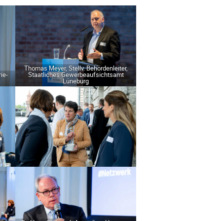
Tho­mas Mey­er, Stellv. Behör­den­lei­ter,
rie-
Staat­li­ches Gewer­be­auf­sichts­amt
Lüneburg