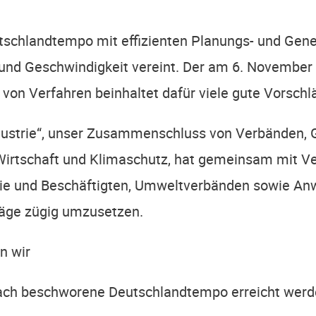
sch­land­tem­po mit effi­zi­en­ten Pla­­­nungs- und Gene
und Geschwin­dig­keit ver­eint. Der am 6. Novem­ber 
von Ver­fah­ren beinhal­tet dafür vie­le gute Vorschl
us­trie“, unser Zusam­men­schluss von Ver­bän­den,
 Wirt­schaft und Kli­ma­schutz, hat gemein­sam mit Ver­
trie und Beschäf­tig­ten, Umwelt­ver­bän­den sowie Anwal
hlä­ge zügig umzusetzen.
en wir
­fach beschwo­re­ne Deutsch­land­tem­po erreicht we