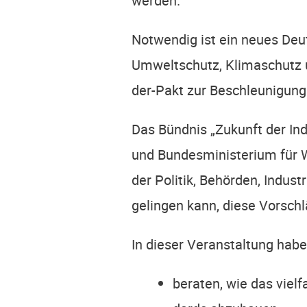
werden.
Not­wen­dig ist ein neu­es Deut
Umwelt­schutz, Kli­ma­schutz 
der-Pakt zur Beschleu­ni­gung 
Das Bünd­nis „Zukunft der Ind
und Bun­des­mi­nis­te­ri­um für
der Poli­tik, Behör­den, Indus­
gelin­gen kann, die­se Vor­sc
In die­ser Ver­an­stal­tung hab
bera­ten, wie das viel