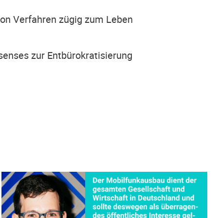
 von Ver­fah­ren zügig zum Leben
en­ses zur Ent­bü­ro­kra­ti­sie­rung