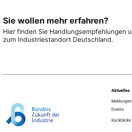
FRIS­
TIG
Sie wollen mehr erfahren?
ATTRAK­
Hier finden Sie Handlungsempfehlungen u
TI­
zum Industriestandort Deutschland.
VE
STROM­
PREI­
SE
FÜR
Aktuelles
PRI­
Meldungen
VA­
Events
TE
Rückblicke
VER­