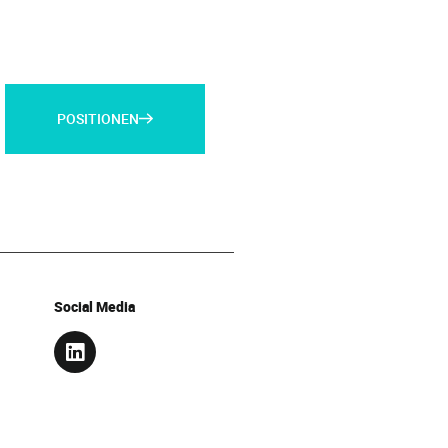
POSITIONEN
Social Media
L
I
N
K
E
D