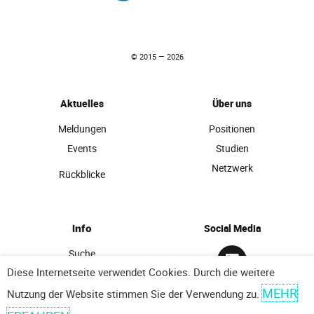
© 2015 — 2026
Aktuelles
Über uns
Meldungen
Positionen
Events
Studien
Netzwerk
Rückblicke
Social Media
Info
L
Suche
I
Diese Internetseite verwendet Cookies. Durch die weitere
Kontakt
N
MEHR
Impressum
K
Nutzung der Website stimmen Sie der Verwendung zu.
E
Datenschutz